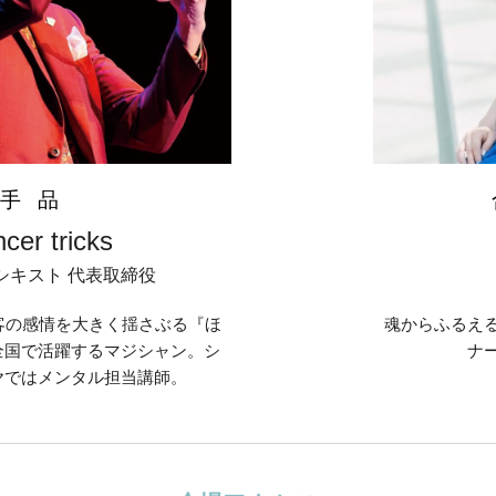
手 品
cer tricks
シキスト 代表取締役
客の感情を大きく揺さぶる『ほ
魂からふるえ
全国で活躍するマジシャン。シ
ナ
ヤではメンタル担当講師。